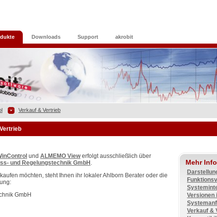
dukte
Downloads
Support
akrobit
l
Verkauf & Vertrieb
Vertrieb
inControl
und
ALMEMO View
erfolgt ausschließlich über
Mehr Info
ss- und Regelungstechnik GmbH
.
Darstellung
aufen möchten, steht Ihnen ihr lokaler Ahlborn Berater oder die
Funktionsvi
gung:
Systeminte
echnik GmbH
Versionen 
Systemanf
Verkauf & 