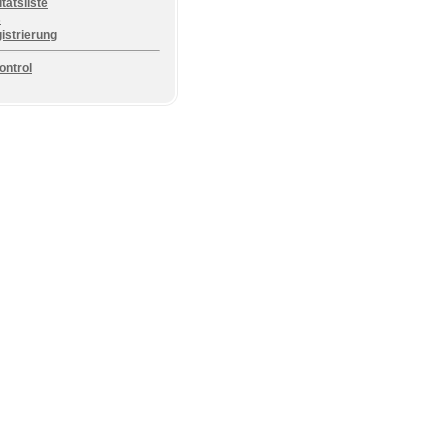
tätsliste
s
istrierung
ntrol