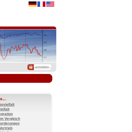
anmelden
s...
svielfalt
elfalt
gration
im Vergleich
orderungen
Vertrieb