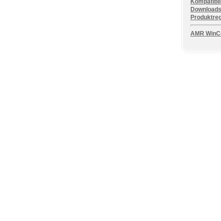
Kompatibili
Download
Produktreg
AMR WinCo