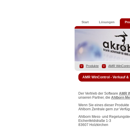
Start
Lösungen
Pro
Produkte
AMR WinContro
AMR WinControl - Verkauf & 
Der Vertrieb der Software
AMR W
unseren Partner, die
Ahlborn Me
Wenn Sie eines dieser Produkte k
Ahlborn Zentrale gern zur Verfü
Ahlborn Mess- und Regelungst
Eichenfeldstraße 1-3
83607 Holzkirchen