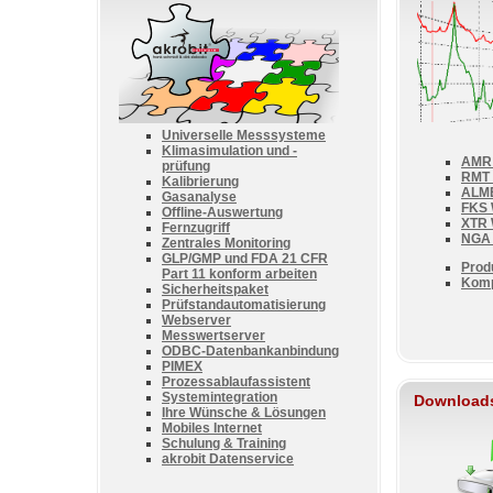
Universelle Messsysteme
Klimasimulation und -
AMR 
prüfung
RMT 
Kalibrierung
ALM
Gasanalyse
FKS 
Offline-Auswertung
XTR 
Fernzugriff
NGA 
Zentrales Monitoring
GLP/GMP und FDA 21 CFR
Produ
Part 11 konform arbeiten
Kompa
Sicherheitspaket
Prüfstandautomatisierung
Webserver
Messwertserver
ODBC-Datenbankanbindung
PIMEX
Prozessablaufassistent
Systemintegration
Download
Ihre Wünsche & Lösungen
Mobiles Internet
Schulung & Training
akrobit Datenservice