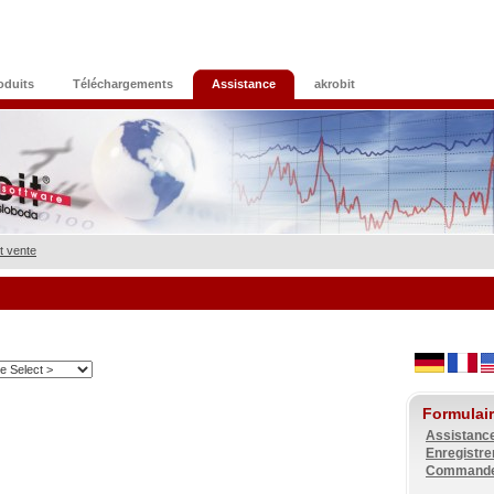
oduits
Téléchargements
Assistance
akrobit
 vente
Formulai
Assistanc
Enregistre
Commande 