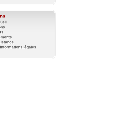
ens
ueil
ons
ts
ements
sistance
 informations légales