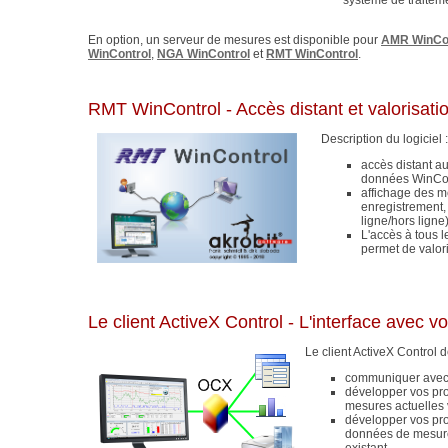
système de traitem
En option, un serveur de mesures est disponible pour
AMR WinCo
WinControl
,
NGA WinControl
et
RMT WinControl
.
RMT WinControl - Accès distant et valorisatio
Description du logiciel :
accès distant a
données WinCon
affichage des m
enregistrement,
ligne/hors ligne)
L'accès à tous 
permet de valori
Le client ActiveX Control - L'interface avec v
Le client ActiveX Control 
communiquer avec 
développer vos pro
mesures actuelles 
développer vos pro
données de mesure