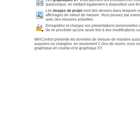
Les
graphiques XY
vous affichent les évolutions en co
quelconque, en mettant également à disposition une fon
Les
images de projet
sont des dessins dans lesquels vo
affichages de valeur de mesure. Vous pouvez par exe
avec des mesures actuelles.
Enregistrez et chargez vos présentations personnelles 
de ne procéder qu'une seule fois à des modifications c
WinControl présente les données de mesure de manière aussi f
acquises ou chargées :en seulement 2 clics de souris, vous co
graphique en courbe et le graphique XY.