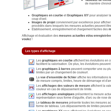
Tableaux de mesu
de manière chrono
Graphiques en courbe
et
Graphiques X/Y
pour analyser l
coup d'oeil.
Images de projet
conviennent par excellence pour affiche
procédés dans lesquels les mesures actuelles peuvent être
Etablissement, enregistrement et chargement faciles des
m
Affichage et évaluation des
mesures actuelles et/ou enregistrée
voulez
!
Les types d'affichage
Les
graphiques en courbe
affichent les évolutions en 
facilitent la valorisation. De plus, les évolutions peuve
Les
graphiques à barres
peuvent comporter une ou plus
limites par un changement de couleurl.
La
vue d'ensemble de fichier
affiche les informations l
de mesure compris, limites, heure de démarrage et d'ar
Les
affichages des valeurs de mesure
affichent la va
couleur en cas de dépassement de limite.
Les
affichages analogiques
présentent la mesure actuel
représentation sous forme d'aiguille, d'arc ou de rose d
Le
tableau de mesures
présente toutes les mesures acq
forme de tableau. Les dépassements de limites peuvent 