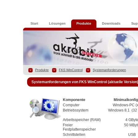
Start
Lösungen
Produkte
Downloads
Sup
Produkte
FKS WinControl
Systemanforderungen
Systemanforderungen von FKS WinControl (aktuelle Version
Komponente
Minimalkonfig
Computer
Windows-PC (x
Betriebssystem
Windows 8.1 (32 
Arbeitsspeicher (RAM)
4 GByt
Freier
50 MByt
Festplattenspeicher
Schnittstellen
USB