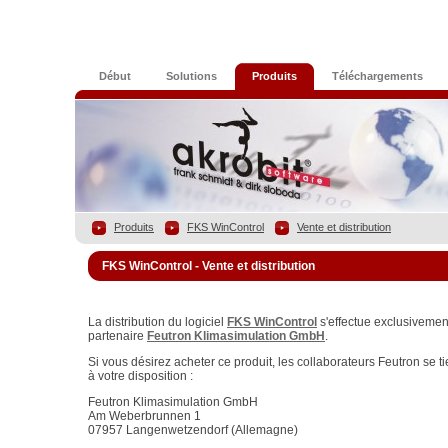
Début
Solutions
Produits
Téléchargements
Produits
FKS WinControl
Vente et distribution
FKS WinControl - Vente et distribution
La distribution du logiciel
FKS WinControl
s'effectue exclusivemen
partenaire
Feutron Klimasimulation GmbH
.
Si vous désirez acheter ce produit, les collaborateurs Feutron se t
à votre disposition :
Feutron Klimasimulation GmbH
Am Weberbrunnen 1
07957 Langenwetzendorf (Allemagne)